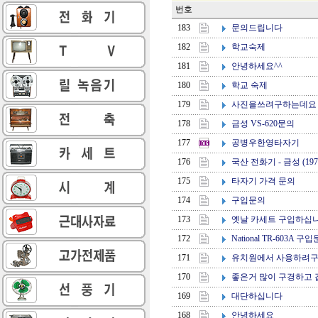
번호
문의드립니다
183
학교숙제
182
안녕하세요^^
181
학교 숙제
180
사진을쓰려구하는데요
179
금성 VS-620문의
178
공병우한영타자기
177
국산 전화기 - 금성 (197
176
타자기 가격 문의
175
구입문의
174
옛날 카세트 구입하십
173
National TR-603A 
172
유치원에서 사용하려
171
좋은거 많이 구경하고 갑
170
대단하십니다
169
안녕하세요
168