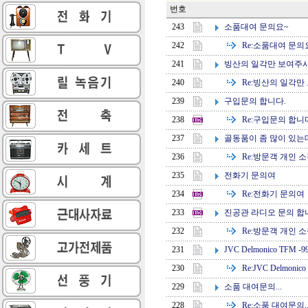
번호
소품대여 문의요~
243
Re:
소품대여 문의
242
빙산의 일각만 보여주시
241
Re:
빙산의 일각만 
240
구입문의 합니다.
239
Re:
구입문의 합니다
238
골동품이 좀 많이 있는
237
Re:
방문객 개인 소
236
전화기 문의여
235
Re:
전화기 문의여
234
진공관 라디오 문의 합
233
Re:
방문객 개인 소
232
JVC Delmonico TFM 
231
Re:
JVC Delmoni
230
소품 대여문의...
229
Re:
소품 대여문의..
228